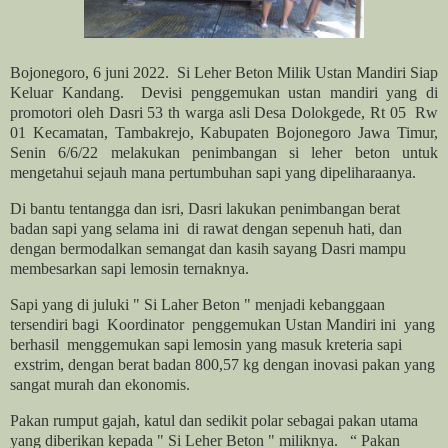
Bojonegoro, 6 juni 2022.
Si Leher Beton Milik Ustan Mandiri Siap
Keluar Kandang.
Devisi penggemukan ustan mandiri yang di
promotori oleh Dasri 53 th warga asli Desa Dolokgede, Rt 05
Rw
01 Kecamatan, Tambakrejo, Kabupaten Bojonegoro Jawa Timur,
Senin 6/6/22 melakukan penimbangan si leher beton untuk
mengetahui sejauh mana pertumbuhan sapi yang dipeliharaanya.
Di bantu tentangga dan isri, Dasri lakukan penimbangan berat
badan sapi yang selama ini di rawat dengan sepenuh hati, dan
dengan bermodalkan semangat dan kasih sayang Dasri mampu
membesarkan sapi lemosin ternaknya.
Sapi yang di juluki " Si Laher Beton " menjadi kebanggaan
tersendiri bagi
Koordinator penggemukan Ustan Mandiri ini yang
berhasil
menggemukan sapi lemosin yang masuk kreteria sapi
exstrim,
dengan berat badan 800,57 kg dengan inovasi pakan yang
sangat murah dan ekonomis.
Pakan rumput gajah, katul dan sedikit polar sebagai pakan utama
yang diberikan kepada " Si Leher Beton " miliknya. “ Pakan