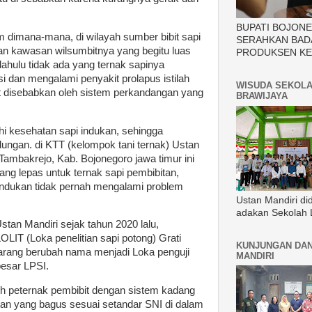
BUPATI BOJON
m dimana-mana, di wilayah sumber bibit sapi
SERAHKAN BAD
n kawasan wilsumbitnya yang begitu luas
PRODUKSEN KE
ahulu tidak ada yang ternak sapinya
 dan mengalami penyakit prolapus istilah
WISUDA SEKOLA
ut disebabkan oleh sistem perkandangan yang
BRAWIJAYA
 kesehatan sapi indukan, sehingga
ngan. di KTT (kelompok tani ternak) Ustan
ambakrejo, Kab. Bojonegoro jawa timur ini
ng lepas untuk ternak sapi pembibitan,
 indukan tidak pernah mengalami problem
Ustan Mandiri di
adakan Sekolah 
stan Mandiri sejak tahun 2020 lalu,
LIT (Loka penelitian sapi potong) Grati
KUNJUNGAN DAN
arang berubah nama menjadi Loka penguji
MANDIRI
besar LPSI.
eh peternak pembibit dengan sistem kadang
tan yang bagus sesuai setandar SNI di dalam