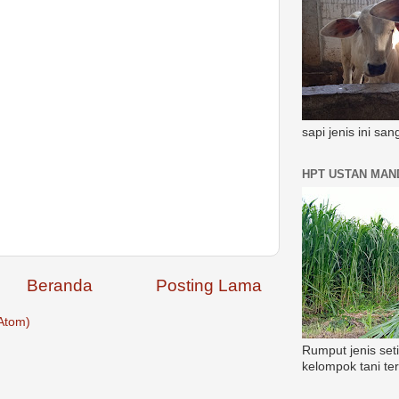
sapi jenis ini sa
HPT USTAN MAND
Beranda
Posting Lama
Atom)
Rumput jenis set
kelompok tani te