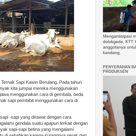
Mengantisipasi 
dolokgede, KTT 
anggotanya untu
kandang.
PENYERAHAN B
PRODUKSEN
 Ternak Sapi Kawin Berulang. Pada tahun
banyak kita jumpai mereka menggunakan
i jawa menggunakan cara di gembala, beda
rnak sapi pembibit menggunakan cara di
api -sapi yang dirawat dengan cara
galami gendala suatu apapun terkait dengan
nyak sapi-sapi betina yang mengalami
tu di sebabkan karena kurangnya gerak dan