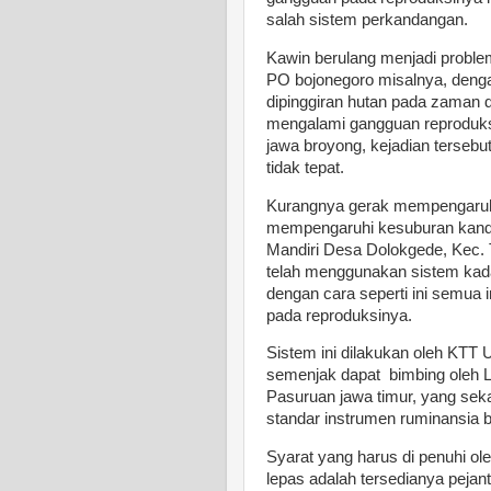
salah sistem perkandangan.
Kawin berulang menjadi proble
PO bojonegoro misalnya, denga
dipinggiran hutan pada zaman d
mengalami gangguan reproduksi
jawa broyong, kejadian terseb
tidak tepat.
Kurangnya gerak mempengaruhi
mempengaruhi kesuburan kandu
Mandiri Desa Dolokgede, Kec. T
telah menggunakan sistem kada
dengan cara seperti ini semua
pada reproduksinya.
Sistem ini dilakukan oleh KTT U
semenjak dapat bimbing oleh LO
Pasuruan jawa timur, yang sek
standar instrumen ruminansia 
Syarat yang harus di penuhi ol
lepas adalah tersedianya pejan