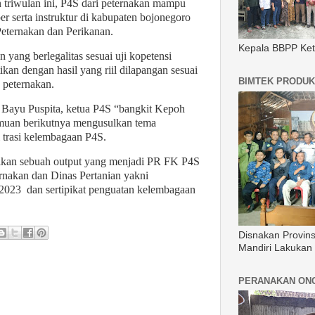
 triwulan ini, P4S dari peternakan mampu
r serta instruktur di kabupaten bojonegoro
Peternakan dan Perikanan.
Kepala BBPP Ket
ang berlegalitas sesuai uji kopetensi
ikan dengan hasil yang riil dilapangan sesuai
BIMTEK PRODUK
n peternakan.
 Bayu Puspita, ketua P4S “bangkit Kepoh
emuan berikutnya mengusulkan tema
 trasi kelembagaan P4S.
ilkan sebuah output yang menjadi PR FK P4S
nakan dan Dinas Pertanian yakni
 2023
dan sertipikat penguatan kelembagaan
Disnakan Provin
Mandiri Lakukan
PERANAKAN ON