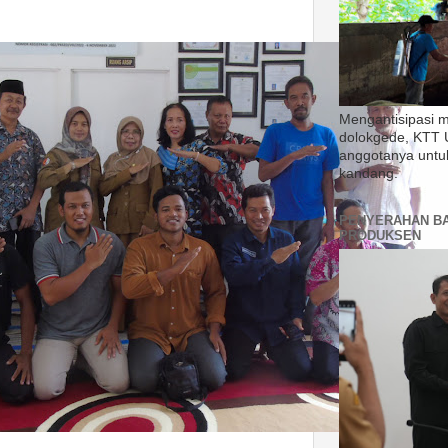
Mengantisipasi 
dolokgede, KTT 
anggotanya untu
kandang.
PENYERAHAN B
PRODUKSEN