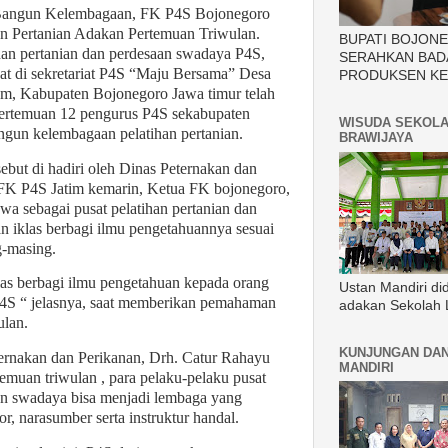
. Bangun Kelembagaan, FK P4S Bojonegoro
n Pertanian Adakan Pertemuan Triwulan.
BUPATI BOJON
an pertanian dan perdesaan swadaya P4S,
SERAHKAN BAD
pat di sekretariat P4S “Maju Bersama” Desa
PRODUKSEN KE
, Kabupaten Bojonegoro Jawa timur telah
ertemuan 12 pengurus P4S sekabupaten
WISUDA SEKOLA
gun kelembagaan pelatihan pertanian.
BRAWIJAYA
ebut di hadiri oleh Dinas Peternakan dan
n FK P4S Jatim kemarin, Ketua FK bojonegoro,
wa sebagai pusat pelatihan pertanian dan
n iklas berbagi ilmu pengetahuannya sesuai
g-masing.
las berbagi ilmu pengetahuan kepada orang
Ustan Mandiri di
 P4S “ jelasnya, saat memberikan pemahaman
adakan Sekolah 
ulan.
KUNJUNGAN DAN
ernakan dan Perikanan, Drh. Catur Rahayu
MANDIRI
emuan triwulan , para pelaku-pelaku pusat
aan swadaya bisa menjadi lembaga yang
r, narasumber serta instruktur handal.