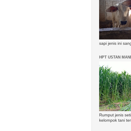
sapi jenis ini sa
HPT USTAN MAND
Rumput jenis set
kelompok tani te