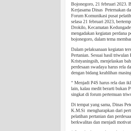
Bojonegoro, 21 februari 2023
Kerjasama Dinas
Peternakan da
Forum Komunikasi pusat pelatih
selasa 21 februari 2023, bertem
Drokilo, Kecamatan Kedungadem
mengadakan kegiatan perdana p
bojonegoro, dalam tema memban
Dalam pelaksanaan kegiatan ters
Pertanian. Sesuai hasil triwula
Kristyaningsih, menjelaskan bah
perdesaan swadaya harus rela da
dengan bidang keahlihan masin
“ Menjadi P4S harus rela dan ik
lain, kalau medit berarti bukan
singkat di forum pertemuan triw
Di tempat yang sama, Dinas Pet
K.M.Si
mengharapkan dari pert
pelatihan pertanian dan perdes
berkwalitas dan menjadi motivato