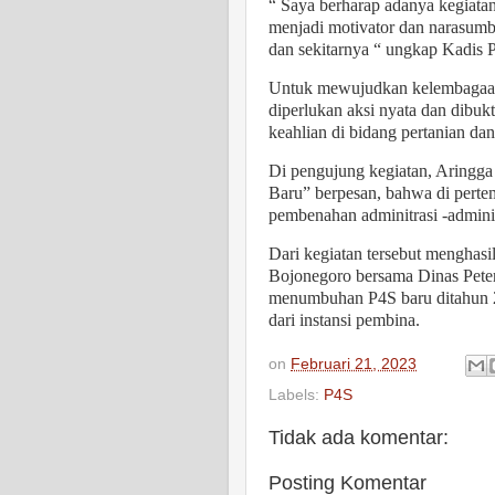
“ Saya berharap adanya kegiatan
menjadi motivator dan narasumbe
dan sekitarnya “ ungkap Kadis 
Untuk mewujudkan kelembagaan y
diperlukan aksi nyata dan dibukt
keahlian di bidang pertanian da
Di pengujung kegiatan, Aringga
Baru” berpesan, bahwa di pert
pembenahan adminitrasi -admini
Dari kegiatan tersebut menghas
Bojonegoro bersama Dinas Peter
menumbuhan P4S baru ditahun
dari instansi pembina.
on
Februari 21, 2023
Labels:
P4S
Tidak ada komentar:
Posting Komentar