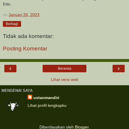
foto.
on
Januari 26, 2023
Berbagi
Tidak ada komentar:
Posting Komentar
‹
›
Beranda
Lihat versi web
MENGENAI SAYA
ustanmandiri
Lihat profil lengkapku
Diberdayakan oleh
Blogger
.