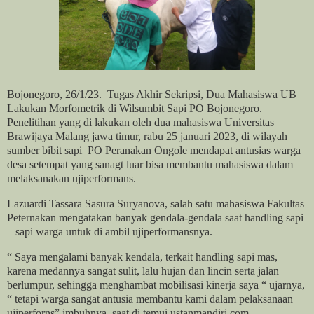
Bojonegoro, 26/1/23.
Tugas Akhir Sekripsi, Dua Mahasiswa UB
Lakukan Morfometrik di Wilsumbit Sapi PO Bojonegoro.
Penelitihan yang di lakukan oleh dua mahasiswa Universitas
Brawijaya Malang jawa timur, rabu 25 januari 2023, di wilayah
sumber bibit sapi
PO Peranakan Ongole mendapat antusias warga
desa setempat yang sanagt luar bisa membantu mahasiswa dalam
melaksanakan ujiperformans.
Lazuardi Tassara Sasura Suryanova, salah satu mahasiswa Fakultas
Peternakan mengatakan banyak gendala-gendala saat handling sapi
– sapi warga untuk di ambil ujiperformansnya.
“ Saya mengalami banyak kendala, terkait handling sapi mas,
karena medannya sangat sulit, lalu hujan dan lincin serta jalan
berlumpur, sehingga menghambat mobilisasi kinerja saya “ ujarnya,
“ tetapi warga sangat antusia membantu kami dalam pelaksanaan
ujiperforns” imbuhnya, saat di temui ustanmandiri.com.