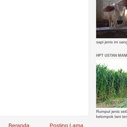
sapi jenis ini sa
HPT USTAN MAND
Rumput jenis set
kelompok tani te
Beranda
Posting Lama