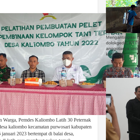
Mengantisipasi 
dolokgede, KTT 
anggotanya untu
kandang.
PENYERAHAN B
PRODUKSEN
n Warga, Pemdes Kaliombo Latih 30 Peternak
desa kaliombo kecamatan purwosari kabupaten
januari 2023 bertempat di balai desa,