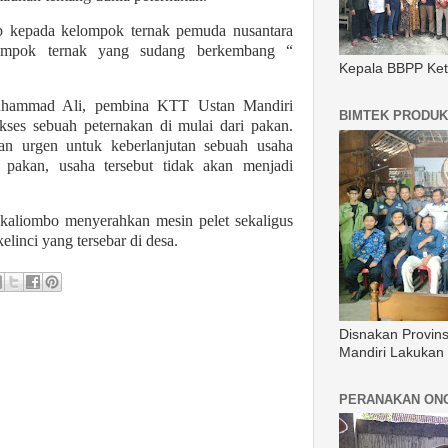
p kepada kelompok ternak pemuda nusantara
elompok ternak yang sudang berkembang “
Kepala BBPP Ket
uhammad Ali, pembina KTT Ustan Mandiri
BIMTEK PRODUK
ses sebuah peternakan di mulai dari pakan.
an urgen untuk keberlanjutan sebuah usaha
i pakan, usaha tersebut tidak akan menjadi
 kaliombo menyerahkan mesin pelet sekaligus
elinci yang tersebar di desa.
Disnakan Provin
Mandiri Lakukan
PERANAKAN ON