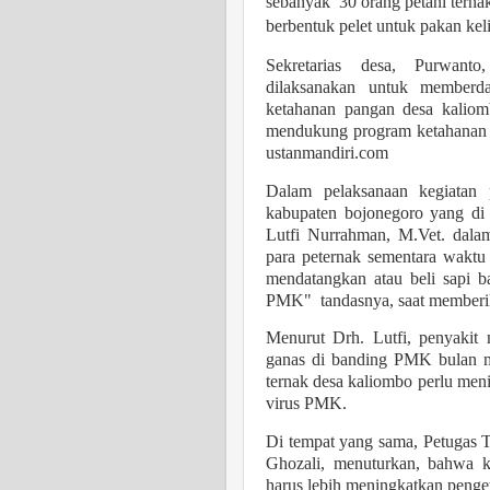
sebanyak
30 orang petani terna
berbentuk pelet untuk pakan keli
Sekretarias desa, Purwanto
dilaksanakan untuk memberd
ketahanan pangan desa kaliom
mendukung program ketahanan p
ustanmandiri.com
Dalam pelaksanaan kegiatan 
kabupaten bojonegoro yang d
Lutfi Nurrahman, M.Vet. da
para peternak sementara waktu 
mendatangkan atau beli sapi b
PMK" tandasnya, saat memberi
Menurut Drh. Lutfi, penyakit 
ganas di banding PMK bulan m
ternak desa kaliombo perlu men
virus PMK.
Di tempat yang sama, Petugas 
Ghozali, menuturkan, bahwa 
harus lebih meningkatkan penge