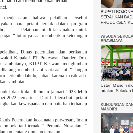
k di latih cara membuat pakan ternak
nci.
BUPATI BOJON
SERAHKAN BAD
, menjelaskan bahwa pelatihan tersebut
PRODUKSEN KE
ayakan para petani ternak dalam program
bo,
“ Pelatihan ini di laksanakan untuk
agan “ tuturnya saat memberikan keterangan
WISUDA SEKOLA
BRAWIJAYA
pelatihan, Dinas peternakan dan perikanan
i wakili Kepala UPT Pukeswan Dander, Drh.
lam sambutanya, KUPT Keswan, menghimbau
dilarang membeli sapi saat-saat ini. “ Jangan
aru terlebih dahulu, tahan karena masih ada
kan sambutan.
Ustan Mandiri di
adakan Sekolah 
mulut dan kuku di bulan januari 2023 lebih
ei 2022 kemarin. Dari hal tersebut petani
ingkatkan kewaspadaan dan hati- hati terhadap
KUNJUNGAN DAN
MANDIRI
Teknis Peternakan kecamatan purwosari, Imam
kelompok tani ternak “ Pemuda Nusantara “
tauhan tentang dunia peternakan.