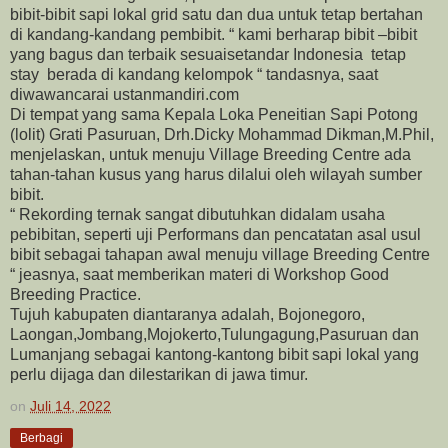
bibit-bibit sapi lokal grid satu dan dua untuk tetap bertahan
di kandang-kandang pembibit. “ kami berharap bibit –bibit
yang bagus dan terbaik sesuaisetandar Indonesia tetap
stay berada di kandang kelompok “ tandasnya, saat
diwawancarai ustanmandiri.com
Di tempat yang sama Kepala Loka Peneitian Sapi Potong
(lolit) Grati Pasuruan, Drh.Dicky Mohammad Dikman,M.Phil,
menjelaskan, untuk menuju Village Breeding Centre ada
tahan-tahan kusus yang harus dilalui oleh wilayah sumber
bibit.
“ Rekording ternak sangat dibutuhkan didalam usaha
pebibitan, seperti uji Performans dan pencatatan asal usul
bibit sebagai tahapan awal menuju village Breeding Centre
“ jeasnya, saat memberikan materi di Workshop Good
Breeding Practice.
Tujuh kabupaten diantaranya adalah, Bojonegoro,
Laongan,Jombang,Mojokerto,Tulungagung,Pasuruan dan
Lumanjang sebagai kantong-kantong bibit sapi lokal yang
perlu dijaga dan dilestarikan di jawa timur.
on
Juli 14, 2022
Berbagi