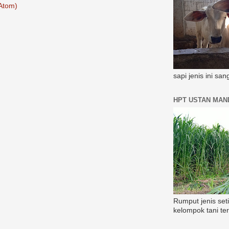
Atom)
sapi jenis ini sa
HPT USTAN MAND
Rumput jenis set
kelompok tani te