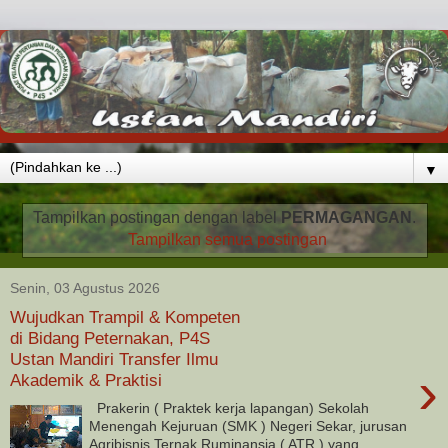
▼
Tampilkan postingan dengan label
PERMAGANGAN
.
Tampilkan semua postingan
Senin, 03 Agustus 2026
Wujudkan Trampil & Kompeten
di Bidang Peternakan, P4S
Ustan Mandiri Transfer Ilmu
›
Akademik & Praktisi
Prakerin ( Praktek kerja lapangan) Sekolah
Menengah Kejuruan (SMK ) Negeri Sekar, jurusan
Agribisnis Ternak Ruminansia ( ATR ) yang