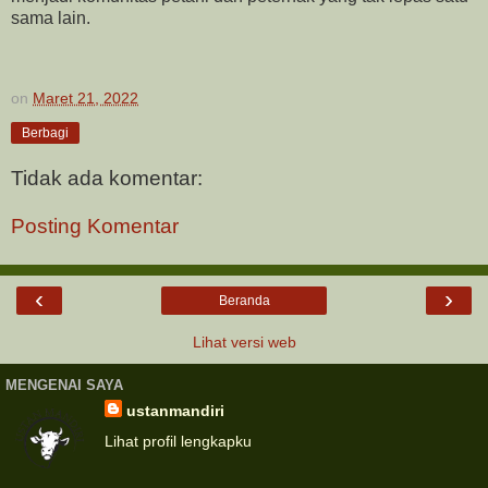
sama lain.
on
Maret 21, 2022
Berbagi
Tidak ada komentar:
Posting Komentar
‹
›
Beranda
Lihat versi web
MENGENAI SAYA
ustanmandiri
Lihat profil lengkapku