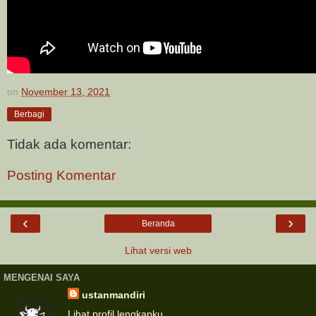
on
November 13, 2021
Berbagi
Tidak ada komentar:
Posting Komentar
‹
›
Beranda
Lihat versi web
MENGENAI SAYA
ustanmandiri
Lihat profil lengkapku