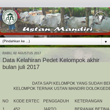
▼
RABU, 02 AGUSTUS 2017
Data Kelahiran Pedet Kelompok akhir
bulan juli 2017
DATA SAPI KELOMPOK YANG SUDAH B
KELOMPOK TERNAK USTAN MANDIRI DOLOKGED
NO
KODE ERTEC
PENGGADUH
KETERANGAN
1
452
JARTO
BERANAK BETINA