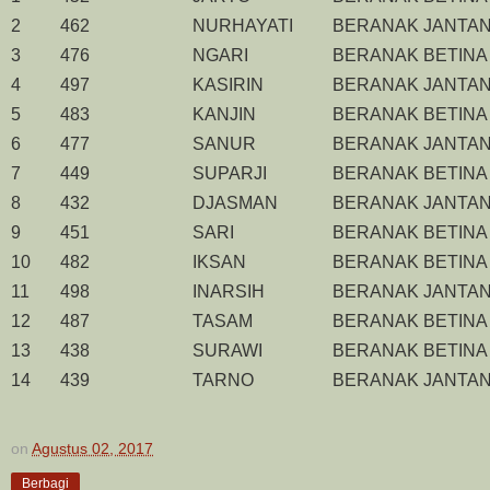
2
462
NURHAYATI
BERANAK JANTA
3
476
NGARI
BERANAK BETINA
4
497
KASIRIN
BERANAK JANTA
5
483
KANJIN
BERANAK BETINA
6
477
SANUR
BERANAK JANTA
7
449
SUPARJI
BERANAK BETINA
8
432
DJASMAN
BERANAK JANTA
9
451
SARI
BERANAK BETINA
10
482
IKSAN
BERANAK BETINA
11
498
INARSIH
BERANAK JANTA
12
487
TASAM
BERANAK BETINA
13
438
SURAWI
BERANAK BETINA
14
439
TARNO
BERANAK JANTA
on
Agustus 02, 2017
Berbagi