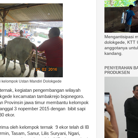
Mengantisipasi 
dolokgede, KTT 
anggotanya untu
kandang.
PENYERAHAN B
PRODUKSEN
i kelompok Ustan Mandiri Dolokgede
ternak, kegiatan pengembangan wilayah
okgede kecamatan tambakrejo bojonegoro.
an Provinsin jawa timur membantu kelompok
 tanggal 3 nopember 2015 dengan bibit sapi
30 ekor.
terima oleh kelompok ternak 9 ekor telah di IB
min, Tasam, Sanur, Lilis Suryani, Ngari,