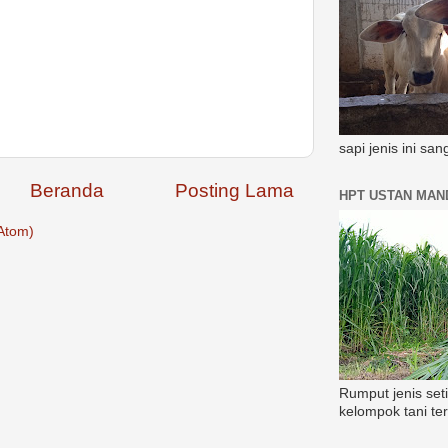
sapi jenis ini sa
Beranda
Posting Lama
HPT USTAN MAND
Atom)
Rumput jenis set
kelompok tani te