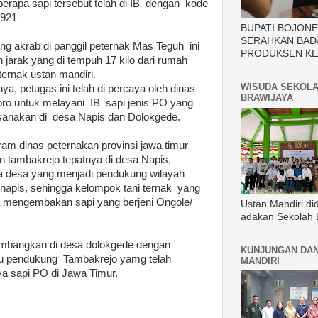
eberapa sapi tersebut telah di IB dengan kode
921
BUPATI BOJON
SERAHKAN BAD
ng akrab di panggil peternak Mas Teguh ini
PRODUKSEN KE
jarak yang di tempuh 17 kilo dari rumah
ernak ustan mandiri.
WISUDA SEKOLA
a, petugas ini telah di percaya oleh dinas
BRAWIJAYA
ro untuk melayani IB sapi jenis PO yang
aksanakan di desa Napis dan Dolokgede.
gram dinas peternakan provinsi jawa timur
n tambakrejo tepatnya di desa Napis,
a desa yang menjadi pendukung wilayah
 napis, sehingga kelompok tani ternak yang
a mengembakan sapi yang berjeni Ongole/
Ustan Mandiri di
adakan Sekolah 
kembangkan di desa dolokgede dengan
KUNJUNGAN DAN
atu pendukung Tambakrejo yamg telah
MANDIRI
ya sapi PO di Jawa Timur.