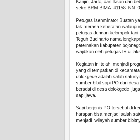
Kanjin, Jarto, dan Iksan dari b
setro BRM BIMA 41158 NN 0
Petugas Isenminator Buatan ya
tak merasa keberatan walaupun 
petugas dengan kelompok tani t
Teguh Budiharto nama lengkapny
peternakan kabupaten bojonego
wajibkan oleh petugas IB di l
Kegiatan ini telah menjadi pro
yang di tempatkan di kecamata
dolokgede adalah salah satuny
sumber bibit sapi PO dari desa
beradai di desa dolokgede jug
sapi jawa.
Sapi berjenis PO tersebut di 
harapan bisa menjadi salah s
menjadi wilayah sumber bibitn