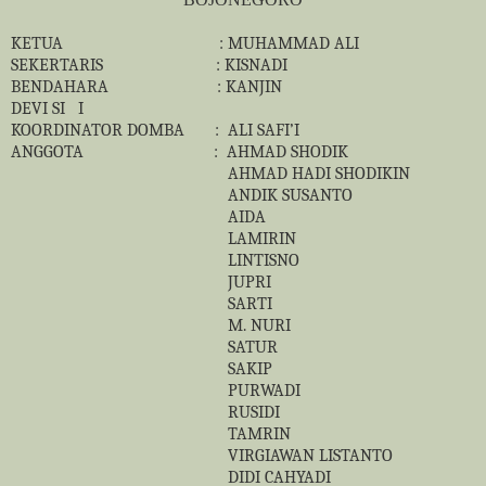
KETUA
: MUHAMMAD ALI
SEKERTARIS
: KISNADI
BENDAHARA
: KANJIN
DEVI SI
I
KOORDINATOR DOMBA
:
ALI SAFI’I
ANGGOTA
:
AHMAD SHODIK
AHMAD HADI SHODIKIN
ANDIK SUSANTO
AIDA
LAMIRIN
LINTISNO
JUPRI
SARTI
M. NURI
SATUR
SAKIP
PURWADI
RUSIDI
TAMRIN
VIRGIAWAN LISTANTO
DIDI CAHYADI