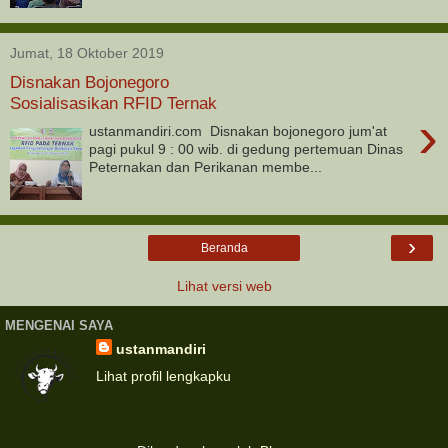
Jumat, 18 Oktober 2019
Disnakan Bojonegoro
Sosialisasikan RFID Ternak
›
ustanmandiri.com Disnakan bojonegoro jum'at
pagi pukul 9 : 00 wib. di gedung pertemuan Dinas
Peternakan dan Perikanan membe...
›
Beranda
Lihat versi web
MENGENAI SAYA
ustanmandiri
Lihat profil lengkapku