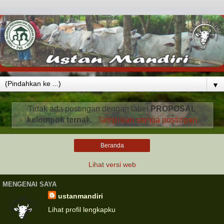
▼
Tidak ada postingan dengan label
PROPOSAL
kelompok ternak
.
Tampilkan semua postingan
Beranda
Lihat versi web
MENGENAI SAYA
ustanmandiri
Lihat profil lengkapku