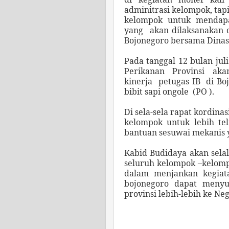
adminitrasi kelompok, tap
kelompok untuk mendapa
yang akan dilaksanakan 
Bojonegoro bersama Dinas
Pada tanggal 12 bulan ju
Perikanan Provinsi ak
kinerja petugas IB di B
bibit sapi ongole (PO ).
Di sela-sela rapat kordin
kelompok untuk lebih te
bantuan sesuwai mekanis y
Kabid Budidaya akan sel
seluruh kelompok –kelompo
dalam menjankan kegiat
bojonegoro dapat meny
provinsi lebih-lebih ke Ne