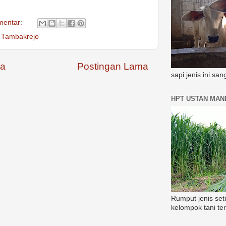
mentar:
,
Tambakrejo
a
Postingan Lama
sapi jenis ini sa
HPT USTAN MAND
Rumput jenis set
kelompok tani te