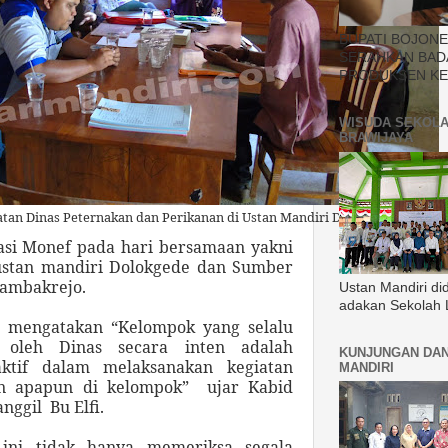
BUPATI BOJON
SERAHKAN BAD
PRODUKSEN KE
WISUDA SEKOLA
BRAWIJAYA
atan Dinas Peternakan dan Perikanan di Ustan Mandiri Dolokgede
asi Monef pada hari bersamaan yakni
 ustan mandiri Dolokgede dan Sumber
Tambakrejo.
Ustan Mandiri di
adakan Sekolah 
 mengatakan “Kelompok yang selalu
 oleh Dinas secara inten adalah
KUNJUNGAN DAN
ktif dalam melaksanakan kegiatan
MANDIRI
an apapun di kelompok”
ujar Kabid
anggil
Bu Elfi.
 ini tidak hanya memeriksa segala