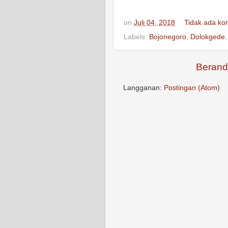
on
Juli 04, 2018
Tidak ada ko
Labels:
Bojonegoro
,
Dolokgede
Berand
Langganan:
Postingan (Atom)