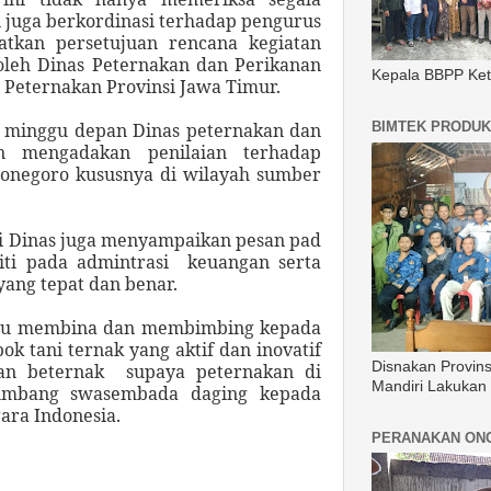
i juga berkordinasi terhadap pengurus
tkan persetujuan rencana kegiatan
oleh Dinas Peternakan dan Perikanan
Kepala BBPP Ket
 Peternakan Provinsi Jawa Timur.
BIMTEK PRODUK
li minggu depan Dinas peternakan dan
an mengadakan penilaian terhadap
ojonegoro
kususnya di wilayah sumber
asi Dinas juga menyampaikan pesan pad
liti pada admintrasi keuangan serta
ang tepat dan benar.
alu membina dan membimbing kepada
k tani ternak yang aktif dan inovatif
Disnakan Provin
an beternak supaya peternakan di
Mandiri Lakukan
umbang swasembada daging kepada
gara Indonesia.
PERANAKAN ON