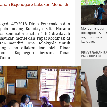
kanan Bojonegoro Lakukan Monef di
kgede,4/7/2018. Dinas Peternakan dan
pala bidang Budidaya Elfia Nuraini
Mengantisipasi 
as Iseminator Buatan ( IB ) diwilayah
dolokgede, KTT 
anggotanya untu
lakukan monef
dan
rapat kordinasi di
kandang.
stan mandiri Desa Dolokgede untuk
ang akan dilaksanakan oleh Dinas
anan Bojonegoro bersama Dinas
PENYERAHAN B
PRODUKSEN
Timur.