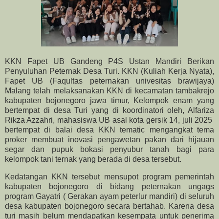
KKN Fapet UB Gandeng P4S Ustan Mandiri Berikan
Penyuluhan Peternak Desa Turi. KKN (Kuliah Kerja Nyata),
Fapet UB (Faqultas peternakan univesitas brawijaya)
Malang telah melaksanakan KKN di kecamatan tambakrejo
kabupaten bojonegoro jawa timur, Kelompok enam yang
bertempat di desa Turi yang di koordinatori oleh, Alfariza
Rikza Azzahri, mahasiswa UB asal kota gersik 14, juli 2025
bertempat di balai desa KKN tematic mengangkat tema
proker membuat inovasi pengawetan pakan dari hijauan
segar dan pupuk bokasi penyubur tanah bagi para
kelompok tani ternak yang berada di desa tersebut.
Kedatangan KKN tersebut mensupot program pemerintah
kabupaten bojonegoro di bidang peternakan ungags
program Gayatri ( Gerakan ayam peterlur mandiri) di seluruh
desa kabupaten bojonegoro secara bertahab. Karena desa
turi masih belum mendapatkan kesempata untuk penerima