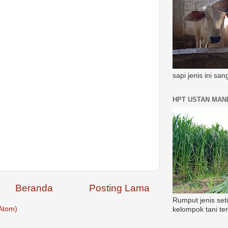
sapi jenis ini sa
HPT USTAN MAND
Beranda
Posting Lama
Rumput jenis set
Atom)
kelompok tani te