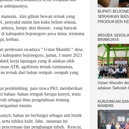
an antisipasinya.
BUPATI BOJON
 manusia,
kini giliran hewan ternak yang
SERAHKAN BAD
K, penyakit mulut dan kuku belum selasai,
PRODUKSEN KE
 artinya, lumpy skin disease,
yang banyak
 di kabupaten bojonegoro jawa timur, terutama
WISUDA SEKOLA
pi, kerbau.
BRAWIJAYA
dan perdesaan swadaya “ Ustan Mandiri “ desa
 kabupaten bojonegoro, jumat, 3 maret 2023
ktek kerja lapangan yang di adakan oleh
usan ATR, agribisnis ternak ruminansia,
an ternak dari bahan rempah -rempah yang
Ustan Mandiri di
gai pembimbing
para siswa PKL memberikan
adakan Sekolah 
ri bahan- bahan rempah berupa kunyit, temu
erah sebagai ilmu pengetahuan tentang
KUNJUNGAN DAN
 pergantian musim.
MANDIRI
nyit, bahan ini berfungsi sebagai anti biotik
erta infeksi kulit. Jahe,
tanaman ini
n pencernaan dan penghangat tubuh.
Kencur,