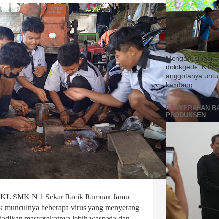
Mengantisipasi 
dolokgede, KTT 
anggotanya untu
kandang.
PENYERAHAN B
PRODUKSEN
a PKL SMK N 1 Sekar Racik Ramuan Jamu
k munculnya beberapa virus yang menyerang
enjadikan masyarakatnya lebih waspada dan