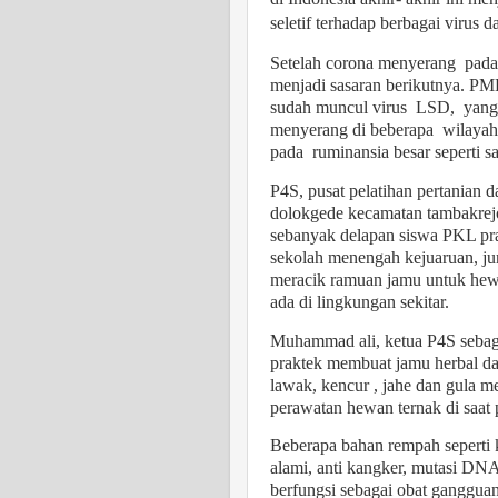
seletif terhadap berbagai virus d
Setelah corona menyerang
pada
menjadi sasaran berikutnya. PM
sudah muncul virus
LSD,
yang
menyerang di beberapa
wilayah
pada
ruminansia besar seperti sa
P4S, pusat pelatihan pertanian 
dolokgede kecamatan tambakrejo
sebanyak delapan siswa PKL pra
sekolah menengah kejuaruan, jur
meracik ramuan jamu untuk hew
ada di lingkungan sekitar.
Muhammad ali, ketua P4S seba
praktek membuat jamu herbal da
lawak, kencur , jahe dan gula m
perawatan hewan ternak di saat
Beberapa bahan rempah seperti ku
alami, anti kangker, mutasi DNA s
berfungsi sebagai obat ganggua