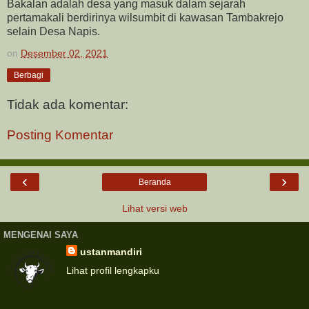
Bakalan adalah desa yang masuk dalam sejarah
pertamakali berdirinya wilsumbit di kawasan Tambakrejo
selain Desa Napis.
on
Desember 02, 2021
Berbagi
Tidak ada komentar:
Posting Komentar
‹
›
Beranda
Lihat versi web
MENGENAI SAYA
ustanmandiri
Lihat profil lengkapku