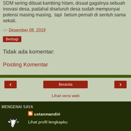
SDM sering dibuat kambing hitam, disaat gagalnya sebuah
inovasi desa, padahal diseluruh desa sudah mempunyai
potensi masing masing, tapi belum pernah di sentuh sama
sekali.
on
Desember 08, 2019
Berbagi
Tidak ada komentar:
Posting Komentar
‹
›
Beranda
Lihat versi web
MENGENAI SAYA
ustanmandiri
Lihat profil lengkapku