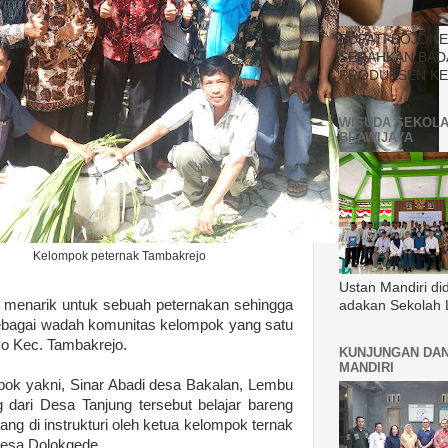
BUPATI BOJON
SERAHKAN BAD
PRODUKSEN KE
WISUDA SEKOLA
BRAWIJAYA
Kelompok peternak Tambakrejo
Ustan Mandiri di
 menarik untuk sebuah peternakan sehingga
adakan Sekolah 
 sebagai wadah komunitas kelompok yang satu
lyo Kec. Tambakrejo.
KUNJUNGAN DAN
MANDIRI
mpok yakni, Sinar Abadi desa Bakalan, Lembu
 dari Desa Tanjung tersebut belajar bareng
g di instrukturi oleh ketua kelompok ternak
esa Dolokgede.