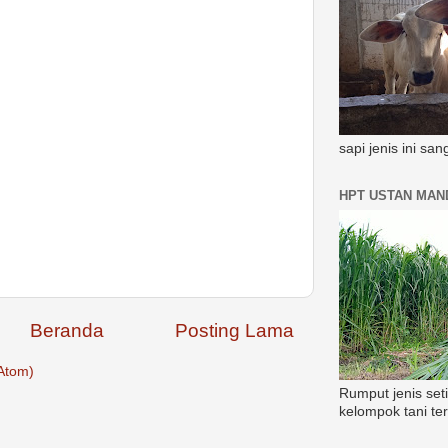
sapi jenis ini sa
HPT USTAN MAND
Beranda
Posting Lama
Atom)
Rumput jenis set
kelompok tani te