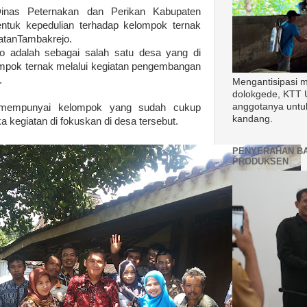
Dinas Peternakan dan Perikan Kabupaten
entuk kepedulian terhadap kelompok ternak
atanTambakrejo.
o adalah sebagai salah satu desa yang di
mpok ternak melalui kegiatan pengembangan
.
Mengantisipasi 
dolokgede, KTT 
anggotanya untu
 mempunyai kelompok yang sudah cukup
kandang.
kegiatan di fokuskan di desa tersebut.
PENYERAHAN B
PRODUKSEN