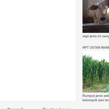
sapi jenis ini sa
HPT USTAN MAND
Rumput jenis set
kelompok tani te