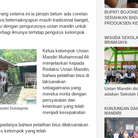
BUPATI BOJON
ang selama ini ia pimpin belum ada coretan
SERAHKAN BAD
ara beternaknyapun masih tradisional banget,
PRODUKSEN KE
si dengan pengurusnya ustan mandiri untuk
rbagi ilmunya terhdap pengurus kelompok
WISUDA SEKOLA
BRAWIJAYA
Ketua kelompok Ustan
Mandiri Muhammad Ali
menjelaskan kepada
Redaksi Ustan Mandiri,
bahwa pelatihan bisa di
laksanakan
sebagaimana yang
Ustan Mandiri di
mereka minta dengan
adakan Sekolah 
persyaratan dan
ketentuan yang telah
KUNJUNGAN DAN
ndiri Dolokgede
menjadi kesepakatan
MANDIRI
adanya bahwa pelatihan bisa dilaksanakan
n kass kelompok yang telah