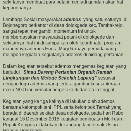
sekirtanya membuat para petani menjadi gundah akan hal
kepanenanya.
Lembaga Sosial masyarakat
ademos
yang satu-satunya di
Bojonegoro berkantor di desa dolokgede kec. Tambakrejo,
sangat tepat mengambil momentum ini untuk
memberdayakan masyarakat petani di dolokgede dan
sekitarnya. hal ini di sampaikan oleh koordinator program
mandirinya ademos Endra Mugi Rahayu pemuda yang
melopori kegiatan-kegiatanya ademos di bidang pertanian.
Dalam kegiatan tersebut ademos mengemas kegiatan yang
berjudul
' Sinau Bareng Pertanian Organik Ramah
Lingkungan dan Metode Sekolah Lapang"
sesuwai
dengan logo ademos yang tertera gambar kesejahteraan ,
maka NGO ini memulai bergeraka di daerah ia tinggal.
Kegiatan yang ke tiga kalinya di lakukan oleh ademos
bersama kelompok tani ,PPL serta kelompok Ternak yang
berada di daerah sekitah desa dolokgede, pada hari Rabo
tanggal 16 Desember 2015 kegiatan pembuatan Moll dan
Pupuk Kompos di lakukan di kandang tani ternak Ustan
Mandiri Dolokgede.