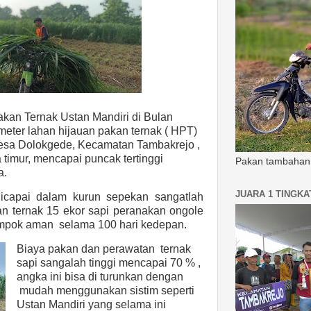
akan Ternak Ustan Mandiri di Bulan
eter lahan hijauan pakan ternak ( HPT)
desa Dolokgede, Kecamatan Tambakrejo ,
timur, mencapai puncak tertinggi
Pakan tambahan 
a.
JUARA 1 TINGK
dicapai dalam kurun sepekan sangatlah
n ternak 15 ekor sapi peranakan ongole
lompok aman
selama 100 hari kedepan.
Biaya pakan dan perawatan
ternak
sapi sangalah tinggi mencapai 70 % ,
angka ini bisa di turunkan dengan
mudah menggunakan sistim seperti
Ustan Mandiri yang selama ini