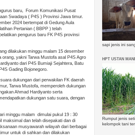
ngurus baru, Forum Komunikasi Pusat
saan Swadaya ( P4S ) Provinsi Jawa timur.
ember 2024 bertempat di Gedung Aula
tihan Pertanian ( BBPP ) telah
elatikan pengurus baru FK P4S provinsi
sapi jenis ini sa
 yang dilakukan minggu malam 15 desember
a orang, yakni Tarwa Mustofa asal P4S Agro
HPT USTAN MAND
rdiyanto dari P4S Bumiaji Sejahtera, Batu
l P4S Gading Bojonegoro.
suara dukungan dari perwakilan FK daerah
timur, Tarwa Mustofa, memperoleh dukungan
angakan Ahmad Hardiyanto serta
 mendapatkan dukungan satu suara, dengan
ari minggu malam dimulai pukul 19 : 30
Rumput jenis set
l maksimal dan telah disepakati dan di
kelompok tani te
laksanaan musyawarah wilayah dari berbagai
timur untuk di sahkan dan dilakukan