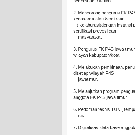
pertemuan triwulan.
2. Mendorong pengurus FK P4
kerjasama atau kemitraan
( kolaburasi)dengan instansi 
sertifikasi provesi dan
masyarakat.
3. Pengurus FK P4S jawa timu
wilayah kabupaten/kota.
4. Melakukan pembinaan, pe
disetiap wilayah P4S
jawatimur.
5. Melanjutkan program pengu
anggota FK P4S jawa timur.
6. Pedoman teknis TUK ( tempa
timur.
7. Digitalisasi data base anggo