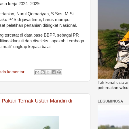
asa kerja 2024- 2029.
ertanian, Nurul Qomariyah, S.Sos, M.Si.
ku P4S di jawa timur, harus mampu
t pelatihan pertanian ditingkat Nasional.
ng tercatat di data base BBPP, sebagai PR
itindaklanjuti dan diseleksi apakah Lembaga
u mati” ungkap kepala balai.
 ada komentar:
Tak kenal usia a
peternakan wilsu
n Pakan Ternak Ustan Mandiri di
LEGUMINOSA