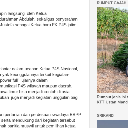
RUMPUT GAJAH
mpin langsung oleh Ketua
durahman Abdulah, sekaligus penyerahan
ustofa sebagai Ketua baru FK P4S jatim
lontar dalam ucapan Ketua P4S Nasional,
yak keunggulannya terkait kegiatan-
 power full" ujarnya dalam
omunikasi P4S wilayah maupun daerah.
wa timur bisa menjadi contoh di asia,
Rumput jenis ini
lakukan juga menjadi kegiatan unggulan bagi
KTT Ustan Mandi
han pertanian dan perdesaan swadaya BBPP
SRIKANDI
 serta mendukung dari kegiatan tersebut
hak panitia muswil untuk pemilihan ketua