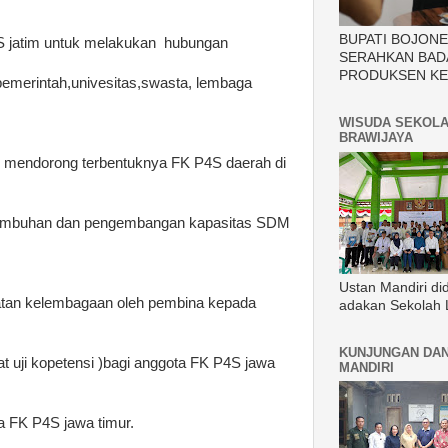
BUPATI BOJON
S jatim untuk melakukan hubungan
SERAHKAN BAD
PRODUKSEN KE
pemerintah,univesitas,swasta, lembaga
WISUDA SEKOLA
BRAWIJAYA
r mendorong terbentuknya FK P4S daerah di
numbuhan dan pengembangan kapasitas SDM
Ustan Mandiri di
atan kelembagaan oleh pembina kepada
adakan Sekolah 
KUNJUNGAN DAN
t uji kopetensi )bagi anggota FK P4S jawa
MANDIRI
ta FK P4S jawa timur.