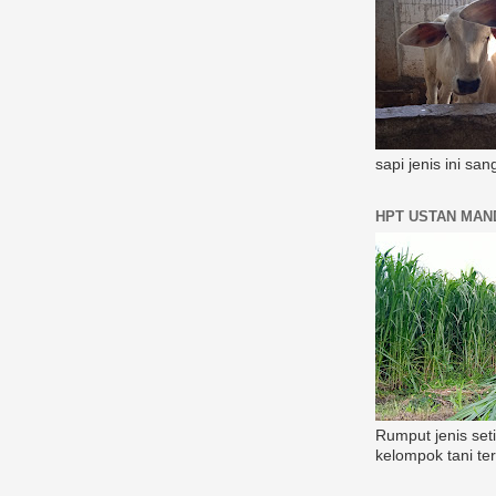
sapi jenis ini sa
HPT USTAN MAND
Rumput jenis set
kelompok tani te