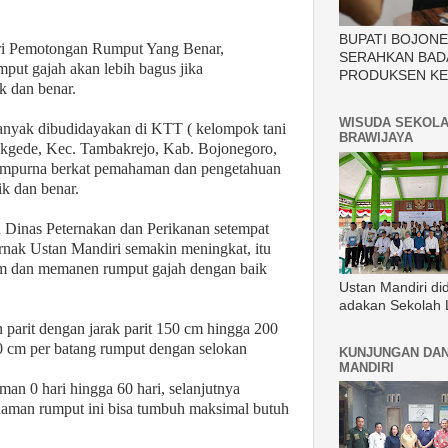
BUPATI BOJON
i Pemotongan Rumput Yang Benar,
SERAHKAN BAD
ut gajah akan lebih bagus jika
PRODUKSEN KE
k dan benar.
WISUDA SEKOLA
anyak dibudidayakan di KTT ( kelompok tani
BRAWIJAYA
okgede, Kec. Tambakrejo, Kab. Bojonegoro,
mpurna berkat pemahaman dan pengetahuan
k dan benar.
h Dinas Peternakan dan Perikanan setempat
nak Ustan Mandiri semakin meningkat, itu
m dan memanen rumput gajah dengan baik
Ustan Mandiri di
adakan Sekolah 
arit dengan jarak parit 150 cm hingga 200
 cm per batang rumput dengan selokan
KUNJUNGAN DAN
MANDIRI
n 0 hari hingga 60 hari, selanjutnya
naman rumput ini bisa tumbuh maksimal butuh