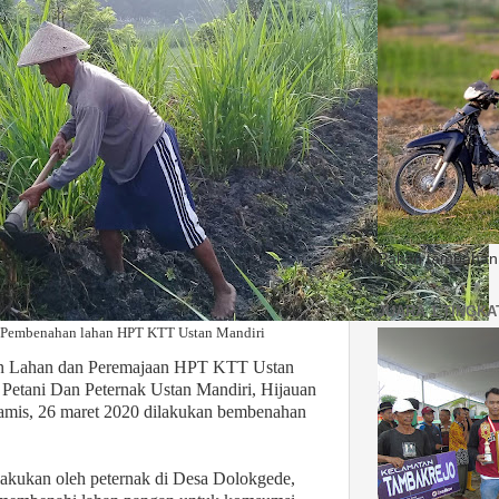
Pakan tambahan 
JUARA 1 TINGK
Pembenahan lahan HPT KTT Ustan Mandiri
 Lahan dan Peremajaan HPT KTT Ustan
 Petani Dan Peternak Ustan Mandiri, Hijauan
amis, 26 maret 2020 dilakukan bembenahan
ilakukan oleh peternak di Desa Dolokgede,