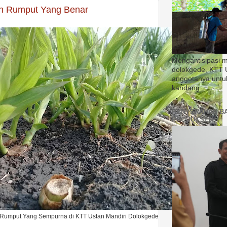
n Rumput Yang Benar
Mengantisipasi 
dolokgede, KTT 
anggotanya untu
kandang.
PENYERAHAN B
PRODUKSEN
Rumput Yang Sempurna di KTT Ustan Mandiri Dolokgede