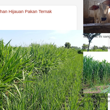
han Hijauan Pakan Ternak
sapi jenis ini sa
HPT USTAN MAND
Rumput jenis set
kelompok tani te