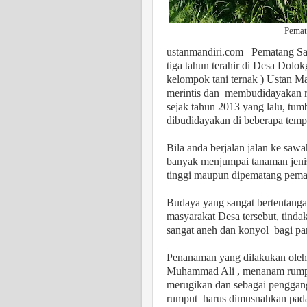
Pemat
ustanmandiri.com
Pematang Sa
tiga tahun terahir di Desa Dolo
kelompok tani ternak ) Ustan Ma
merintis dan
membudidayakan ru
sejak tahun 2013 yang lalu, tu
dibudidayakan di beberapa tem
Bila anda berjalan jalan ke saw
banyak menjumpai tanaman jenis 
tinggi maupun dipematang pema
Budaya yang sangat bertentanga
masyarakat Desa tersebut, tinda
sangat aneh dan konyol
bagi pa
Penanaman yang dilakukan oleh 
Muhammad Ali , menanam rum
merugikan dan sebagai penggang
rumput
harus dimusnahkan pada 