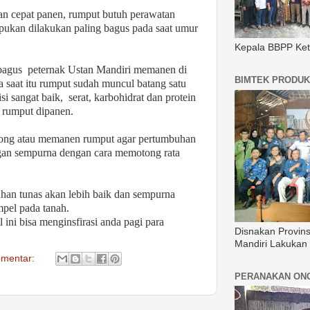
an cepat panen, rumput butuh perawatan
ukan dilakukan paling bagus pada saat umur
Kepala BBPP Ket
 bagus
peternak Ustan Mandiri memanen di
BIMTEK PRODUK
a saat itu rumput sudah muncul batang satu
si sangat baik,
serat, karbohidrat dan protein
 rumput dipanen.
otong atau memanen rumput agar pertumbuhan
gan sempurna dengan cara memotong rata
han tunas akan lebih baik dan sempurna
pel pada tanah.
l ini bisa menginsfirasi anda pagi para
Disnakan Provin
Mandiri Lakukan
omentar:
PERANAKAN ON