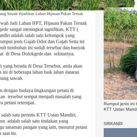
RUMPUT GAJAH
ang Sawah dijadikan Lahan Hijauan Pakan Ternak
wah Jadi Lahan HPT, Hijauan Pakan Ternak
kgede sangat meningkat signifikan, KTT (
ndiri adalah salah satu kelompok yang
mput jenis Gajah Odot dan Gajah Setia ini
mbuh tumbuhan ini sudah tersebar dan banyak
pat
di Desa Dolokgede dan
sekitarnya.
ah yang berada di Desa Tersebut, anda akan
ini di beberapa lahan baik lahan dataran
tang sawah.
n dengan budaya lingkungan petani di
kan
tersebut sempat menjadi masalah yang
ra petani setempat.
Rumput jenis ini
KTT Ustan Mandi
salah satu perintis KTT Ustan Mandiri,
put
adalah salah satu tindakan yang
SRIKANDI
u tanaman pangan yang lain, menurut petani
saat itu.