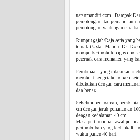
ustanmandiri.com
Dampak Dar
pemotongan atau pemanenan rump
pemotongannya dengan cara bai
Rumput gajah/Raja setia yang b
ternak ) Ustan Mandiri Ds. Dol
mampu bertumbuh bagus dan se
peternak cara memanen yang bai
Pembinaan
yang dilakukan ole
membuat pengetahuan para peter
dibuktikan dengan cara menana
dan benar.
Sebelum penanaman, pembuatan p
cm dengan jarak penanaman 100
dengan kedalaman 40 cm.
Masa pertumbuhan awal penanama
pertumbuhan yang keduakali ta
waktu panen 40 hari.